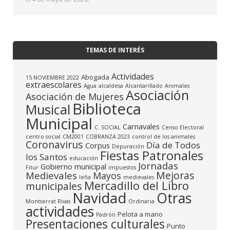
TEMAS DE INTERÉS
Actividades
Abogada
15 NOVIEMBRE 2022
extraescolares
Agua
alcaldesa
Alcantarillado
Animales
Asociación
Asociación de Mujeres
Biblioteca
Musical
Municipal
Carnavales
C. SOCIAL
Censo Electoral
centro social
CM2001
COBRANZA 2023
control de los animales
Coronavirus
Día de Todos
Corpus
Depuración
Fiestas Patronales
los Santos
educación
Jornadas
Gobierno municipal
Fitur
impuestos
Mejoras
Medievales
Mayos
leña
medievales
Mercadillo del Libro
municipales
Navidad
Otras
Montserrat Rivas
Ordinaria
actividades
Pelota a mano
Padrón
Presentaciones culturales
Punto