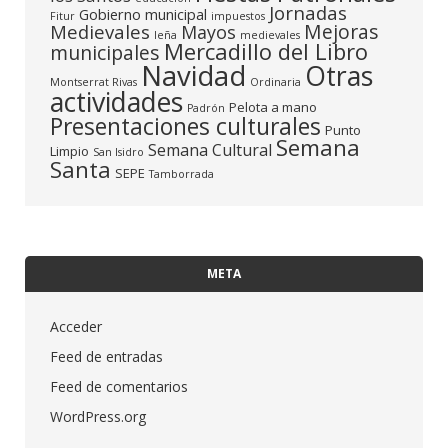
Jornadas
Gobierno municipal
Fitur
impuestos
Mejoras
Medievales
Mayos
leña
medievales
Mercadillo del Libro
municipales
Navidad
Otras
Montserrat Rivas
Ordinaria
actividades
Pelota a mano
Padrón
Presentaciones culturales
Punto
Semana
Semana Cultural
Limpio
San Isidro
Santa
SEPE
Tamborrada
META
Acceder
Feed de entradas
Feed de comentarios
WordPress.org