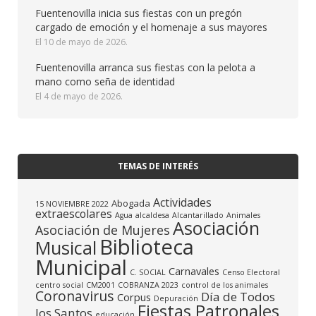
Fuentenovilla inicia sus fiestas con un pregón
cargado de emoción y el homenaje a sus mayores
10 de mayo de 2026
Fuentenovilla arranca sus fiestas con la pelota a
mano como seña de identidad
4 de mayo de 2026
TEMAS DE INTERÉS
Actividades
Abogada
15 NOVIEMBRE 2022
extraescolares
Agua
alcaldesa
Alcantarillado
Animales
Asociación
Asociación de Mujeres
Biblioteca
Musical
Municipal
Carnavales
C. SOCIAL
Censo Electoral
centro social
CM2001
COBRANZA 2023
control de los animales
Coronavirus
Día de Todos
Corpus
Depuración
Fiestas Patronales
los Santos
educación